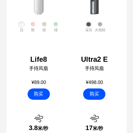
白
粉
棕
绿
深灰
大地棕
Life8
Ultra2 E
手持风扇
手持风扇
¥89.00
¥498.00
购买
购买
3.8
17
米/秒
米/秒