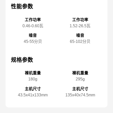
性能参数
性能参数
性
工作功率
工作功率
0.46-0.60瓦
1.52-26.5瓦
噪音
噪音
45-55分贝
65-102分贝
规格参数
规格参数
规
裸机重量
裸机重量
180g
295g
主机尺寸
主机尺寸
43.5x️41x️133mm
135x️40x️74.5mm