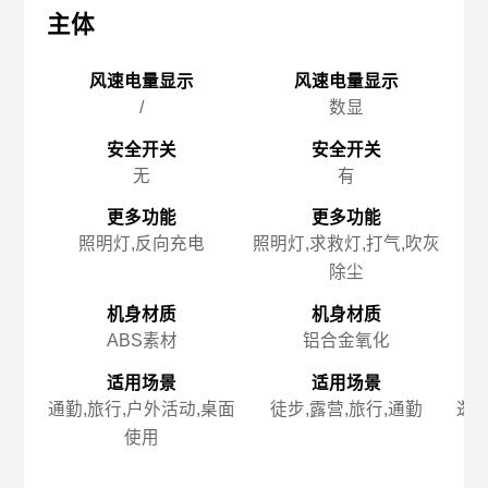
主体
主体
主
风速电量显示
风速电量显示
/
数显
安全开关
安全开关
无
有
更多功能
更多功能
照明灯,反向充电
照明灯,求救灯,打气,吹灰
除尘
机身材质
机身材质
ABS素材
铝合金氧化
适用场景
适用场景
通勤,旅行,户外活动,桌面
徒步,露营,旅行,通勤
逛街
使用