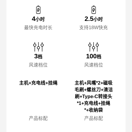
4
2.5
小时
小时
最快充电时长
支持18W快充
3
100
档
档
风速档位
风速档位
主机+充电线+挂绳
主机+风嘴*2+磁吸
毛刷+螺丝刀+清洁
刷+Type-C转接头
*1+充电线+挂绳
*+收纳袋
产品标配
产品标配