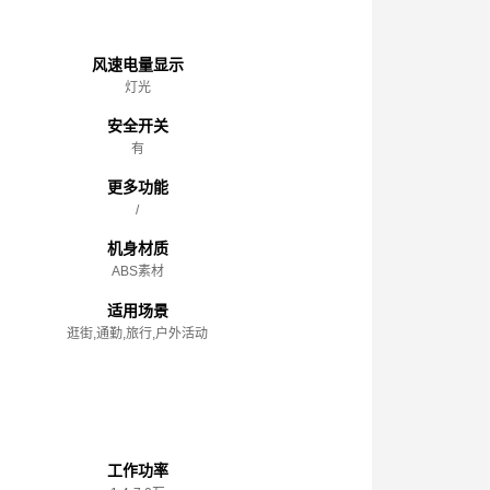
主体
风速电量显示
灯光
安全开关
有
更多功能
/
机身材质
ABS素材
适用场景
逛街,通勤,旅行,户外活动
性能参数
工作功率