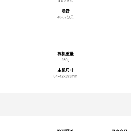
4.0-8.5瓦
噪音
48-67分贝
规格参数
裸机重量
250g
主机尺寸
84x️42x️193mm