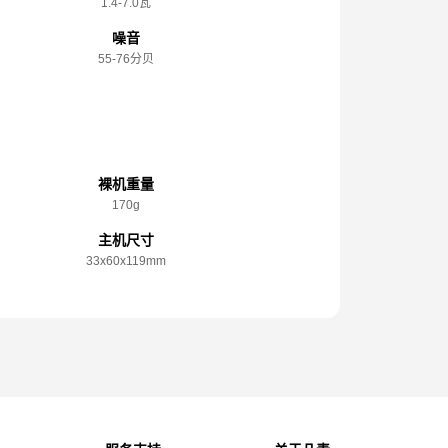
1.4-7.0瓦
噪音
55-76分贝
规格参数
裸机重量
170g
主机尺寸
33x️60x️119mm