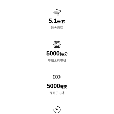
5.1
米/秒
最大风速
5000
转/分
单相无刷电机
5000
毫安
锂离子电池