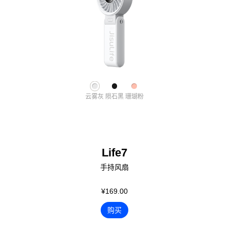
云雾灰
陨石黑
珊瑚粉
Life7
手持风扇
¥169.00
购买