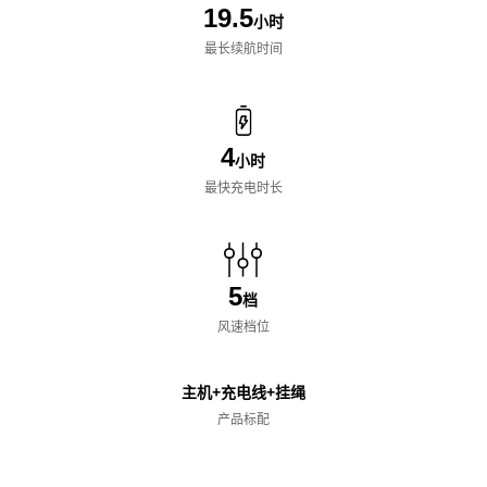
19.5
小时
最长续航时间
4
小时
最快充电时长
5
档
风速档位
主机+充电线+挂绳
产品标配