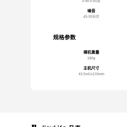
0.46-0.60瓦
噪音
45-55分贝
规格参数
裸机重量
180g
主机尺寸
43.5x️41x️133mm