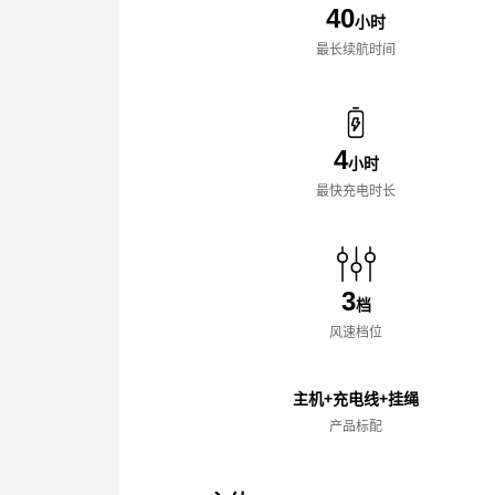
40
小时
最长续航时间
4
小时
最快充电时长
3
档
风速档位
主机+充电线+挂绳
产品标配