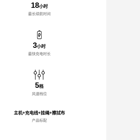
18
小时
最长续航时间
3
小时
最快充电时长
5
档
风速档位
主机+充电线+挂绳+擦拭布
产品标配