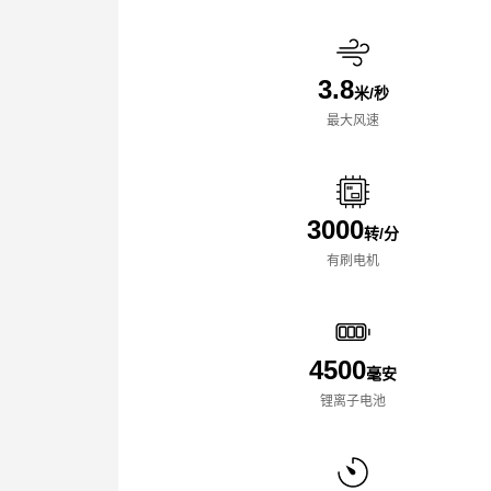
3.8
米/秒
最大风速
3000
转/分
有刷电机
4500
毫安
锂离子电池