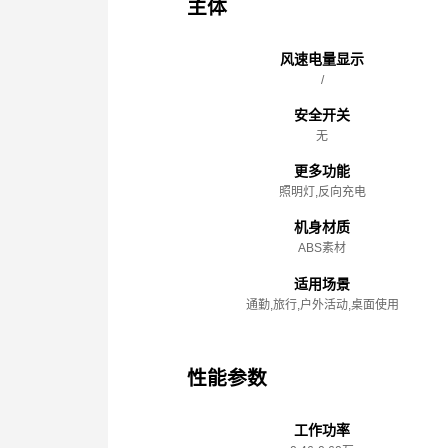
主体
风速电量显示
/
安全开关
无
更多功能
照明灯,反向充电
机身材质
ABS素材
适用场景
通勤,旅行,户外活动,桌面使用
性能参数
工作功率