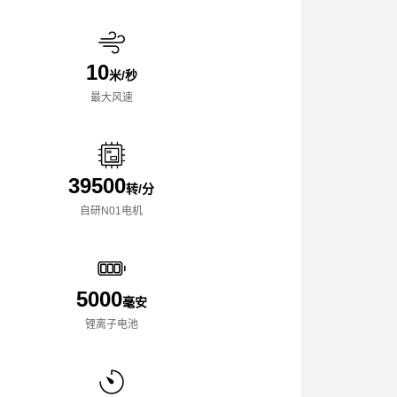
10
米/秒
最大风速
39500
转/分
自研N01电机
5000
毫安
锂离子电池