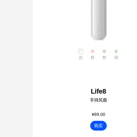
白
粉
棕
绿
Life8
手持风扇
¥89.00
购买