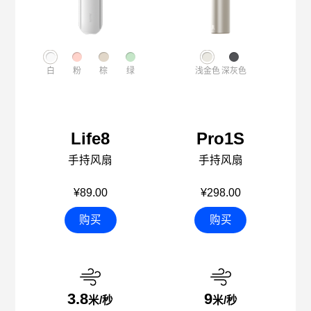
白
粉
棕
绿
浅金色
深灰色
Life8
Pro1S
手持风扇
手持风扇
¥89.00
¥298.00
购买
购买
3.8
9
米/秒
米/秒