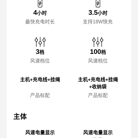
4
3.5
小时
小时
最快充电时长
支持18W快充
3
100
档
档
风速档位
风速档位
主机+充电线+挂绳
主机+充电线+挂绳
+收纳袋
产品标配
产品标配
主体
主体
主
风速电量显示
风速电量显示