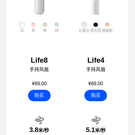
白
粉
棕
绿
云雾灰
陨石黑
珊瑚粉
Life8
Life4
手持风扇
手持风扇
¥89.00
¥89.00
购买
购买
3.8
5.1
米/秒
米/秒