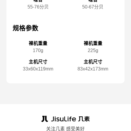
55-76分贝
50-67分贝
规格参数
规格参数
规
裸机重量
裸机重量
170g
225g
主机尺寸
主机尺寸
33x️60x️119mm
83x️42x️173mm
关注几素 感受美好