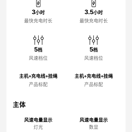
3
3.5
小时
小时
最快充电时长
最快充电时长
5
5
档
档
风速档位
风速档位
主机+充电线+挂绳
主机+充电线+挂绳
产品标配
产品标配
主体
主体
主
风速电量显示
风速电量显示
灯光
数显