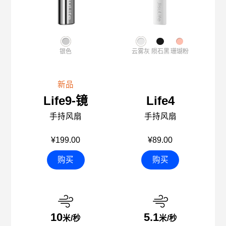
银色
云雾灰
陨石黑
珊瑚粉
新品
Life9-镜
Life4
手持风扇
手持风扇
¥199.00
¥89.00
购买
购买
10
5.1
米/秒
米/秒