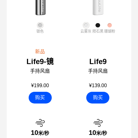
银色
云雾灰
陨石黑
珊瑚粉
新品
Life9-镜
Life9
手持风扇
手持风扇
¥199.00
¥139.00
购买
购买
10
10
米/秒
米/秒