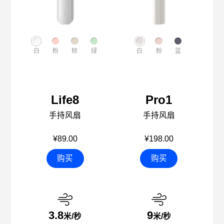
白
粉
棕
绿
白
粉
蓝
Life8
Pro1
手持风扇
手持风扇
¥89.00
¥198.00
购买
购买
3.8
9
米/秒
米/秒