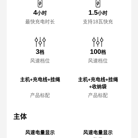
4
1.5
小时
小时
最快充电时长
支持18瓦快充
3
100
档
档
风速档位
风速档位
主机+充电线+挂绳
主机+充电线+挂绳
+收纳袋
产品标配
产品标配
主体
主体
主
风速电量显示
风速电量显示