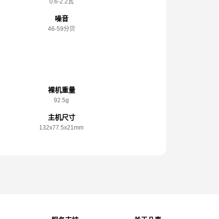
0.6-2.2瓦
噪音
46-59分贝
规格参数
裸机重量
92.5g
主机尺寸
132x️77.5x️21mm