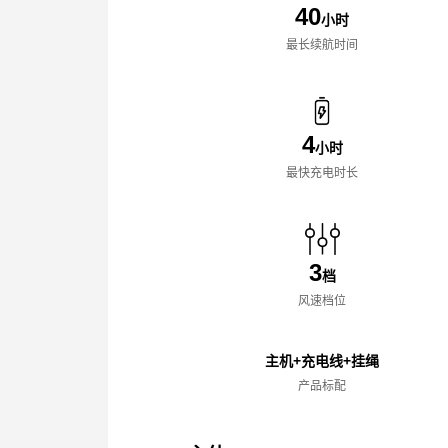
40
小时
最长续航时间
4
小时
最快充电时长
3
档
风速档位
主机+充电线+挂绳
产品标配