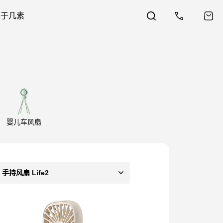
关于几素
婴儿车风扇
手持风扇 Life2