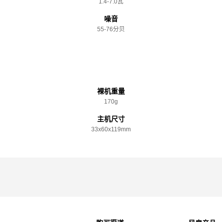
1.4-7.0瓦
噪音
55-76分贝
规格参数
裸机重量
170g
主机尺寸
33x️60x️119mm