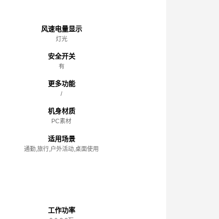
主体
风速电量显示
灯光
安全开关
有
更多功能
/
机身材质
PC素材
适用场景
通勤,旅行,户外活动,桌面使用
性能参数
工作功率