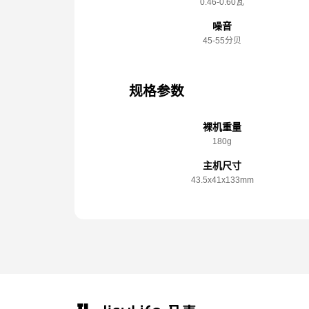
0.46-0.60瓦
噪音
45-55分贝
规格参数
裸机重量
180g
主机尺寸
43.5x️41x️133mm