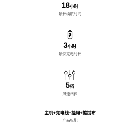
18
小时
最长续航时间
3
小时
最快充电时长
5
档
风速档位
主机+充电线+挂绳+擦拭布
产品标配