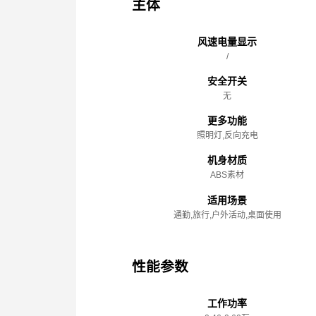
主体
风速电量显示
/
安全开关
无
更多功能
照明灯,反向充电
机身材质
ABS素材
适用场景
通勤,旅行,户外活动,桌面使用
性能参数
工作功率