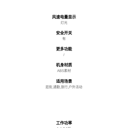
主体
风速电量显示
灯光
安全开关
有
更多功能
/
机身材质
ABS素材
适用场景
逛街,通勤,旅行,户外活动
性能参数
工作功率