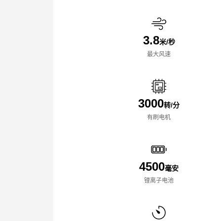
3.8
米/秒
最大风速
3000
转/分
有刷电机
4500
毫安
锂离子电池