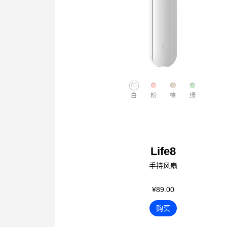
白
粉
棕
绿
Life8
手持风扇
¥89.00
购买