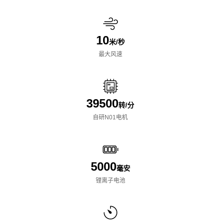
10
米/秒
最大风速
39500
转/分
自研N01电机
5000
毫安
锂离子电池