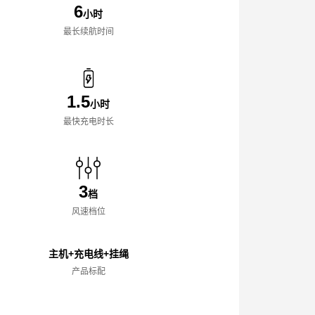
6
小时
最长续航时间
1.5
小时
最快充电时长
3
档
风速档位
主机+充电线+挂绳
产品标配