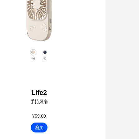
棕
蓝
Life2
手持风扇
¥59.00
购买