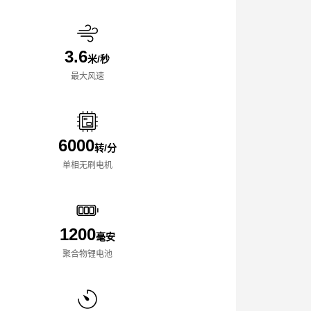
3.6
米/秒
最大风速
6000
转/分
单相无刷电机
1200
毫安
聚合物锂电池