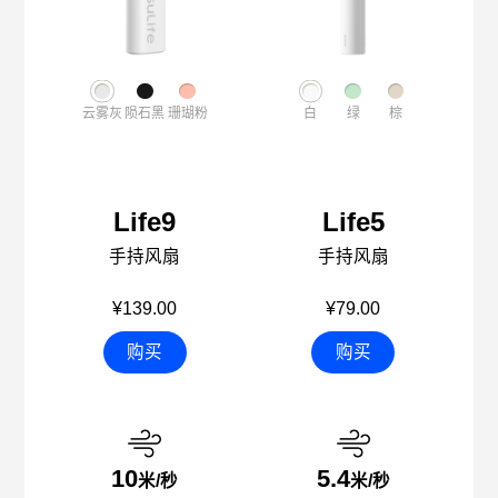
云雾灰
陨石黑
珊瑚粉
白
绿
棕
Life9
Life5
手持风扇
手持风扇
¥139.00
¥79.00
购买
购买
10
5.4
米/秒
米/秒