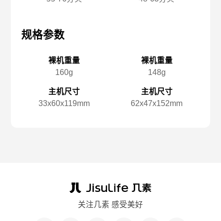
规格参数
规格参数
规
裸机重量
裸机重量
160g
148g
主机尺寸
主机尺寸
33x️60x️119mm
62x️47x️152mm
关注几素 感受美好