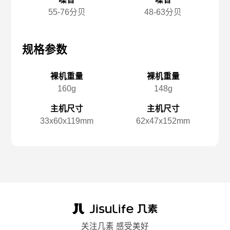
55-76分贝
48-63分贝
规格参数
规格参数
规
裸机重量
裸机重量
160g
148g
主机尺寸
主机尺寸
33x️60x️119mm
62x️47x️152mm
关注几素 感受美好