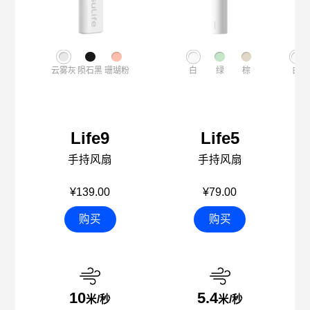
云雾灰
陨石黑
珊瑚粉
白
绿
棕
白
Life9
Life5
手持风扇
手持风扇
¥139.00
¥79.00
购买
购买
10
5.4
米/秒
米/秒