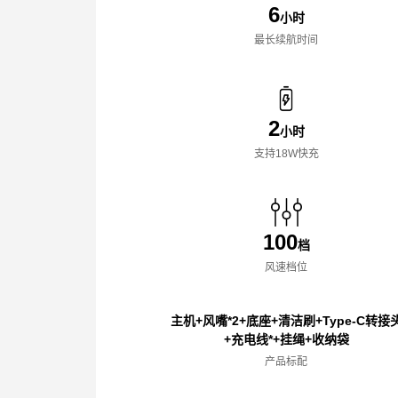
6
小时
最长续航时间
2
小时
支持18W快充
100
档
风速档位
主机+风嘴*2+底座+清洁刷+Type-C转接
+充电线*+挂绳+收纳袋
产品标配