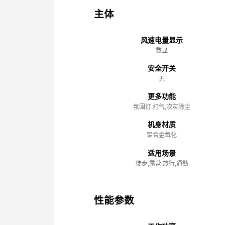
主体
风速电量显示
数显
安全开关
无
更多功能
氛围灯,打气,吹灰除尘
机身材质
铝合金氧化
适用场景
徒步,露营,旅行,通勤
性能参数