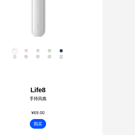
白
粉
棕
绿
蓝
Life8
手持风扇
¥69.00
购买