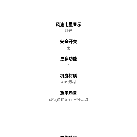
主体
风速电量显示
灯光
安全开关
无
更多功能
/
机身材质
ABS素材
适用场景
逛街,通勤,旅行,户外活动
性能参数