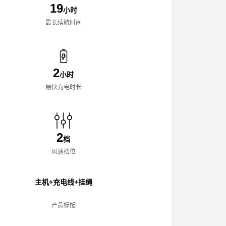
19
小时
最长续航时间
2
小时
最快充电时长
2
档
风速档位
主机+充电线+挂绳
产品标配