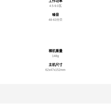
工作功率
4.5-9.0瓦
噪音
48-63分贝
规格参数
裸机重量
148g
主机尺寸
62x️47x️152mm