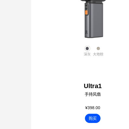
深灰
大地棕
Ultra1
手持风扇
¥398.00
购买