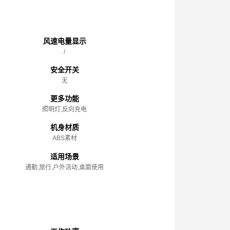
主体
风速电量显示
/
安全开关
无
更多功能
照明灯,反向充电
机身材质
ABS素材
适用场景
通勤,旅行,户外活动,桌面使用
性能参数