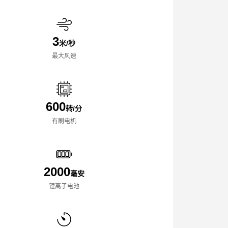
3
米/秒
最大风速
600
转/分
有刷电机
2000
毫安
锂离子电池