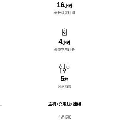
16
小时
最长续航时间
4
小时
最快充电时长
5
档
风速档位
头
主机+充电线+挂绳
产品标配