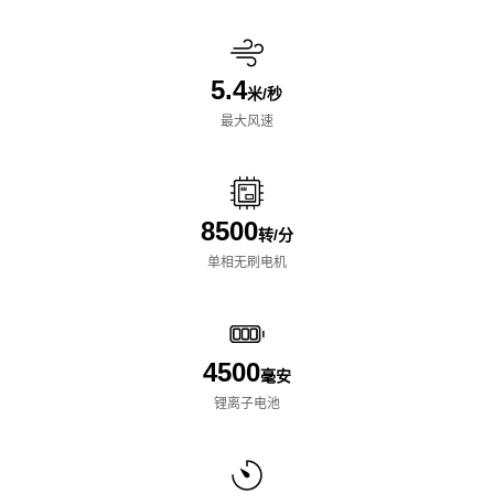
5.4
米/秒
最大风速
8500
转/分
单相无刷电机
4500
毫安
锂离子电池