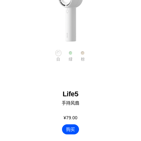
白
绿
棕
Life5
手持风扇
¥79.00
购买