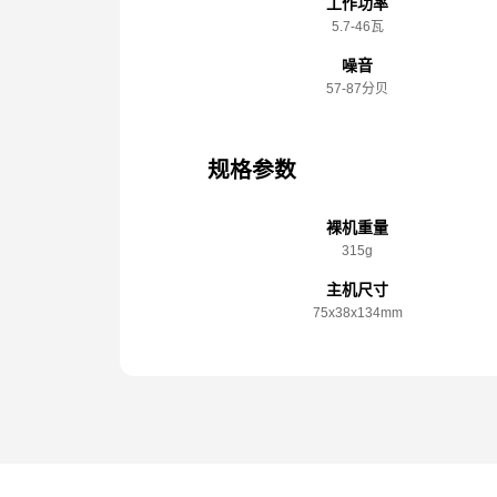
工作功率
5.7-46瓦
噪音
57-87分贝
规格参数
裸机重量
315g
主机尺寸
75x️38x️134mm