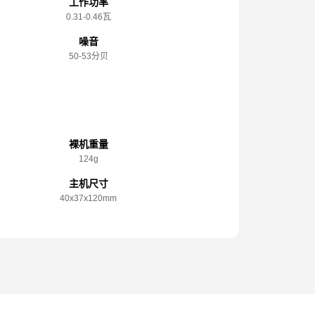
工作功率
0.31-0.46瓦
噪音
50-53分贝
规格参数
裸机重量
124g
主机尺寸
40x️37x️120mm