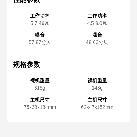
性能参数
性能参数
性
工作功率
工作功率
5.7-46瓦
4.5-9.0瓦
噪音
噪音
57-87分贝
48-63分贝
规格参数
规格参数
规
裸机重量
裸机重量
315g
148g
主机尺寸
主机尺寸
75x️38x️134mm
62x️47x️152mm