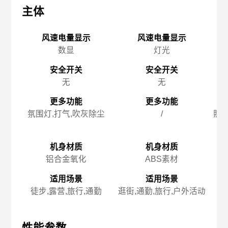
主体
主体
主
风速电量显示
风速电量显示
数显
灯光
安全开关
安全开关
无
无
更多功能
更多功能
氛围灯,打气,吹灰除尘
/
照明
机身材质
机身材质
铝合金氧化
ABS素材
适用场景
适用场景
徒步,露营,旅行,通勤
逛街,通勤,旅行,户外活动
徒