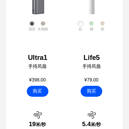
深灰
大地棕
白
绿
棕
Ultra1
Life5
手持风扇
手持风扇
¥398.00
¥79.00
购买
购买
19
5.4
米/秒
米/秒