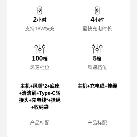
2
4
小时
小时
支持18W快充
最快充电时长
100
5
档
档
风速档位
风速档位
主机+风嘴*2+底座
主机+充电线+挂绳
+清洁刷+Type-C转
接头+充电线*+挂绳
+收纳袋
产品标配
产品标配