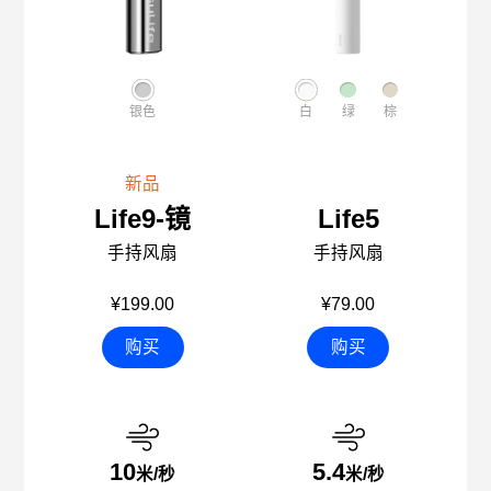
银色
白
绿
棕
新品
Life9-镜
Life5
手持风扇
手持风扇
¥199.00
¥79.00
购买
购买
10
5.4
米/秒
米/秒