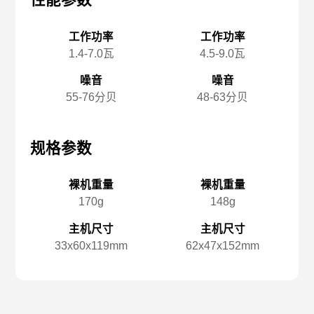
性能参数
性能参数
性
工作功率
工作功率
1.4-7.0瓦
4.5-9.0瓦
噪音
噪音
55-76分贝
48-63分贝
规格参数
规格参数
规
裸机重量
裸机重量
170g
148g
主机尺寸
主机尺寸
33x️60x️119mm
62x️47x️152mm