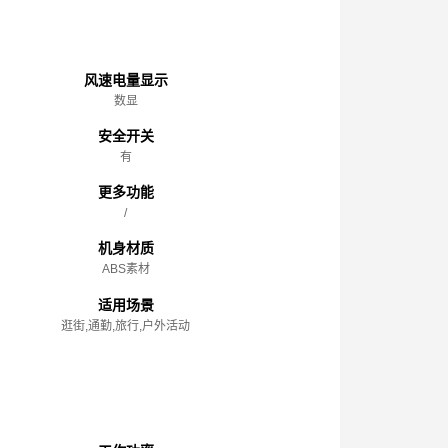
主体
风速电量显示
数显
安全开关
有
更多功能
/
机身材质
ABS素材
适用场景
逛街,通勤,旅行,户外活动
性能参数