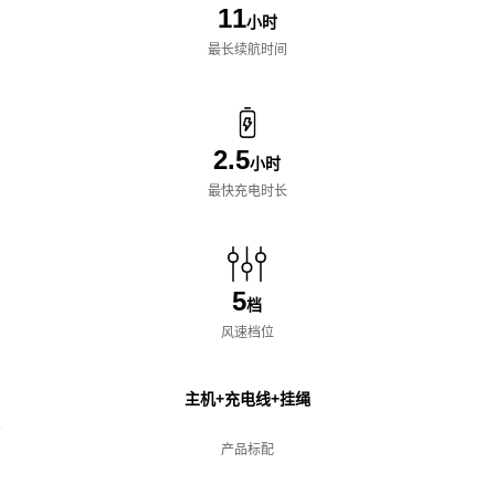
11
小时
最长续航时间
2.5
小时
最快充电时长
5
档
风速档位
主机+充电线+挂绳
袋
产品标配