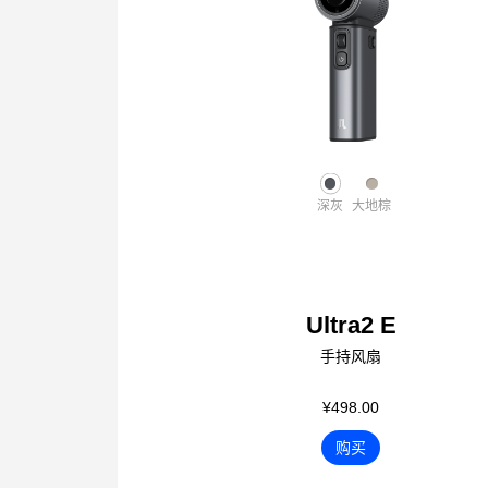
深灰
大地棕
Ultra2 E
手持风扇
¥498.00
购买