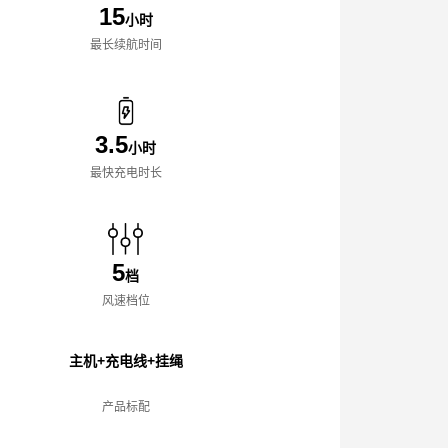
15
小时
最长续航时间
3.5
小时
最快充电时长
5
档
风速档位
主机+充电线+挂绳
产品标配