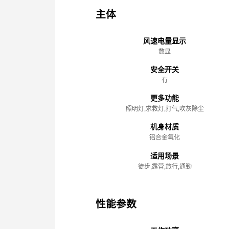
主体
风速电量显示
数显
安全开关
有
更多功能
照明灯,求救灯,打气,吹灰除尘
机身材质
铝合金氧化
适用场景
徒步,露营,旅行,通勤
性能参数