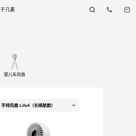
关于几素
婴儿车风扇
手持风扇 Life4（长续航款）