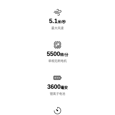
5.1
米/秒
最大风速
5500
转/分
单相无刷电机
3600
毫安
锂离子电池