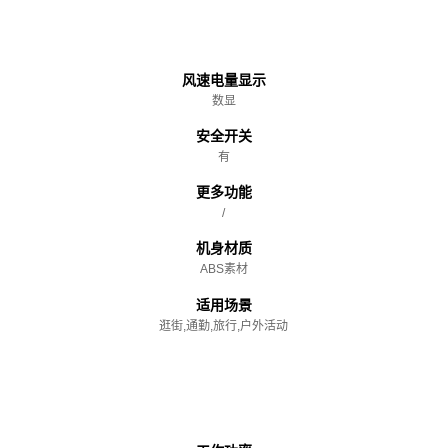
主体
风速电量显示
数显
安全开关
有
更多功能
/
机身材质
ABS素材
适用场景
逛街,通勤,旅行,户外活动
性能参数