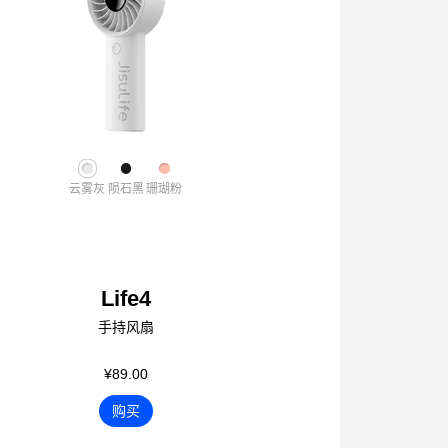
云雾灰
陨石黑
珊瑚粉
Life4
手持风扇
¥89.00
购买