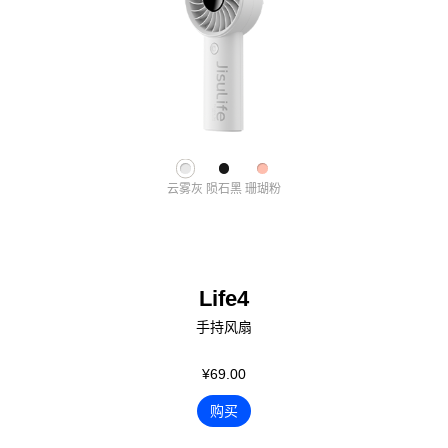
云雾灰
陨石黑
珊瑚粉
Life4
手持风扇
¥69.00
购买