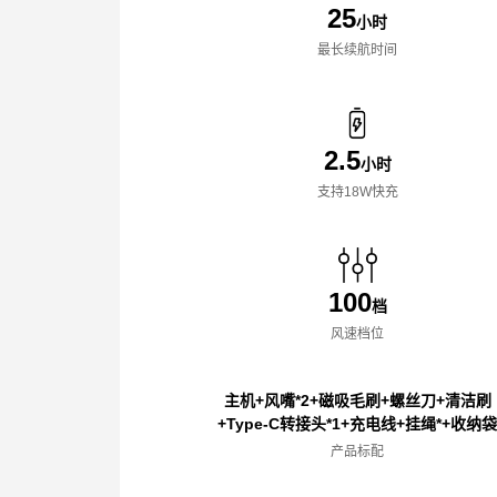
25
小时
最长续航时间
2.5
小时
支持18W快充
100
档
风速档位
主机+风嘴*2+磁吸毛刷+螺丝刀+清洁刷
+Type-C转接头*1+充电线+挂绳*+收纳
产品标配