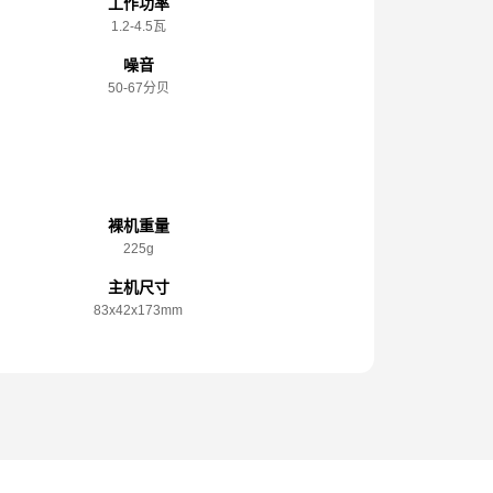
工作功率
1.2-4.5瓦
噪音
50-67分贝
规格参数
裸机重量
225g
主机尺寸
83x️42x️173mm