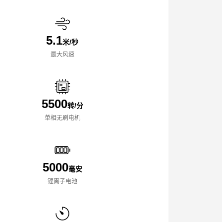
5.1
米/秒
最大风速
5500
转/分
单相无刷电机
5000
毫安
锂离子电池