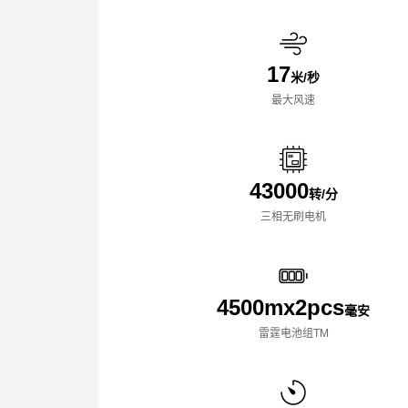
17
米/秒
最大风速
43000
转/分
三相无刷电机
4500mx️2pcs
毫安
雷霆电池组TM