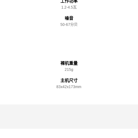
工作功率
1.2-4.5瓦
噪音
50-67分贝
规格参数
裸机重量
215g
主机尺寸
83x️42x️173mm