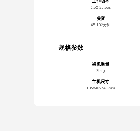
工作功率
1.52-26.5瓦
噪音
65-102分贝
规格参数
裸机重量
295g
主机尺寸
135x️40x️74.5mm