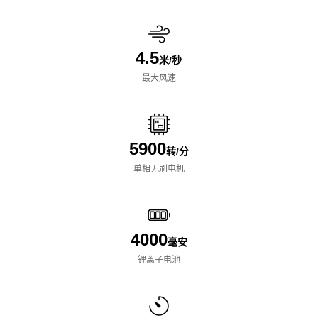
4.5
米/秒
最大风速
5900
转/分
单相无刷电机
4000
毫安
锂离子电池