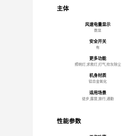
主体
风速电量显示
数显
安全开关
有
更多功能
照明灯,求救灯,打气,吹灰除尘
机身材质
铝合金氧化
适用场景
徒步,露营,旅行,通勤
性能参数