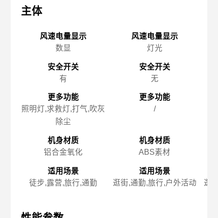
主体
主体
主
风速电量显示
风速电量显示
数显
灯光
安全开关
安全开关
有
无
更多功能
更多功能
照明灯,求救灯,打气,吹灰
/
除尘
机身材质
机身材质
铝合金氧化
ABS素材
适用场景
适用场景
徒步,露营,旅行,通勤
逛街,通勤,旅行,户外活动
逛街