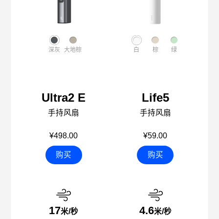
深灰
大地棕
白
棕
绿
Ultra2 E
Life5
手持风扇
手持风扇
¥498.00
¥59.00
购买
购买
17
4.6
米/秒
米/秒