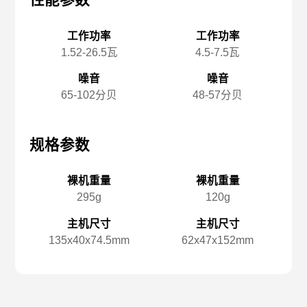
性能参数
性能参数
性
工作功率
工作功率
1.52-26.5瓦
4.5-7.5瓦
噪音
噪音
65-102分贝
48-57分贝
规格参数
规格参数
规
裸机重量
裸机重量
295g
120g
主机尺寸
主机尺寸
135x️40x️74.5mm
62x️47x️152mm