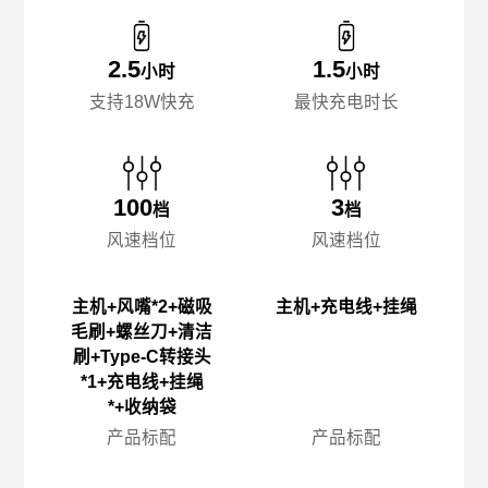
2.5
1.5
小时
小时
支持18W快充
最快充电时长
100
3
档
档
风速档位
风速档位
主机+风嘴*2+磁吸
主机+充电线+挂绳
毛刷+螺丝刀+清洁
刷+Type-C转接头
*1+充电线+挂绳
*+收纳袋
产品标配
产品标配