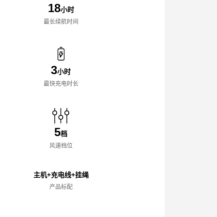
18
小时
最长续航时间
3
小时
最快充电时长
5
档
风速档位
主机+充电线+挂绳
产品标配