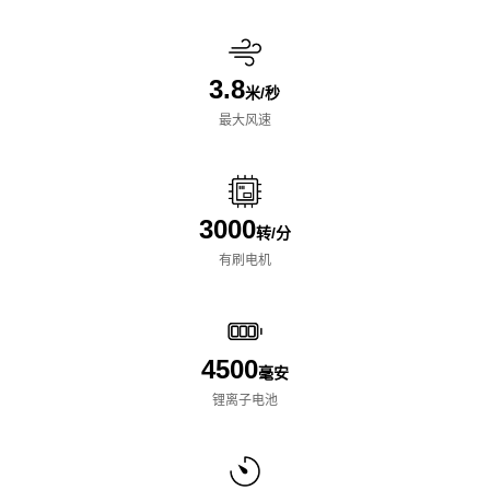
3.8
米/秒
最大风速
3000
转/分
有刷电机
4500
毫安
锂离子电池