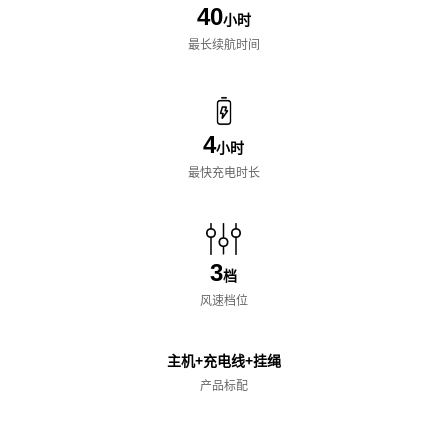
40
小时
最长续航时间
4
小时
最快充电时长
3
档
风速档位
主机+充电线+挂绳
产品标配