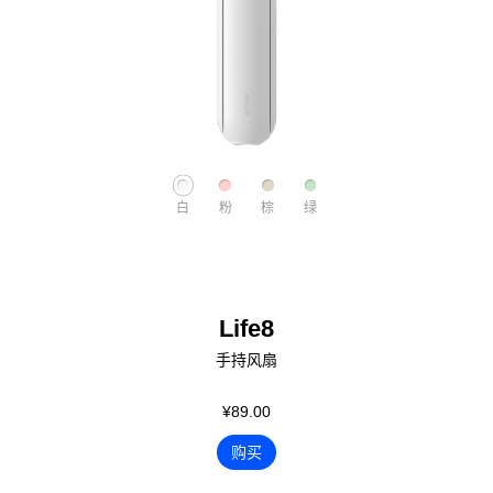
白
粉
棕
绿
Life8
手持风扇
¥89.00
购买