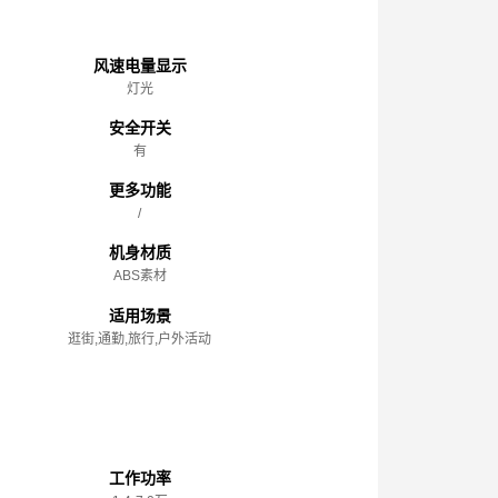
主体
风速电量显示
灯光
安全开关
有
更多功能
/
机身材质
ABS素材
适用场景
逛街,通勤,旅行,户外活动
性能参数
工作功率