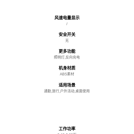
主体
风速电量显示
/
安全开关
无
更多功能
照明灯,反向充电
机身材质
ABS素材
适用场景
通勤,旅行,户外活动,桌面使用
性能参数
工作功率