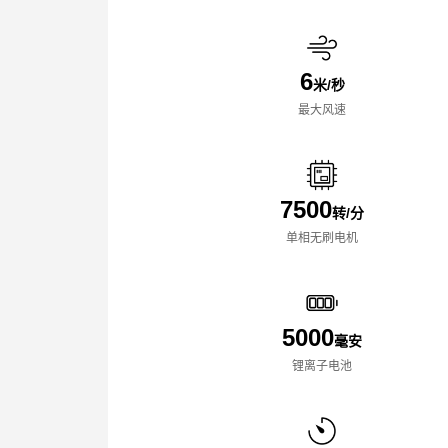
6
米/秒
最大风速
7500
转/分
单相无刷电机
5000
毫安
锂离子电池