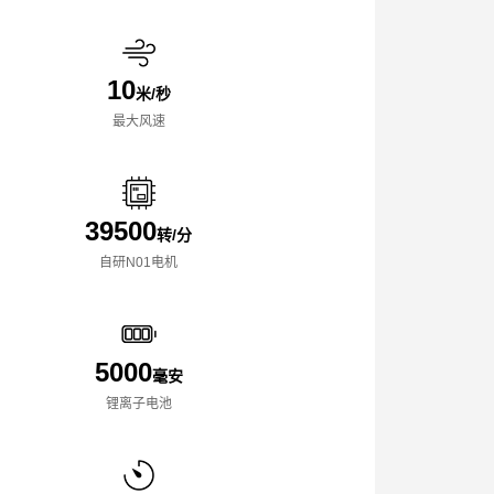
10
米/秒
最大风速
39500
转/分
自研N01电机
5000
毫安
锂离子电池