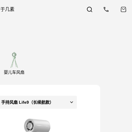
关于几素
婴儿车风扇
手持风扇 Life9（长续航款）