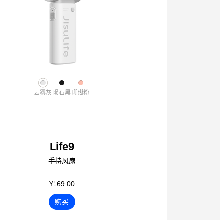
云雾灰
陨石黑
珊瑚粉
Life9
手持风扇
¥169.00
购买