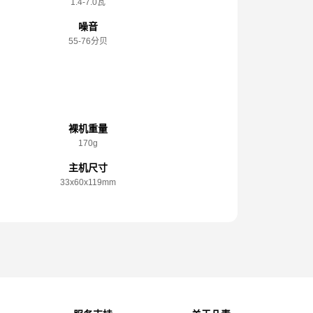
1.4-7.0瓦
噪音
55-76分贝
规格参数
裸机重量
170g
主机尺寸
33x️60x️119mm