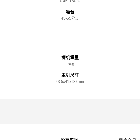
0.46-0.60瓦
噪音
45-55分贝
规格参数
裸机重量
180g
主机尺寸
43.5x️41x️133mm