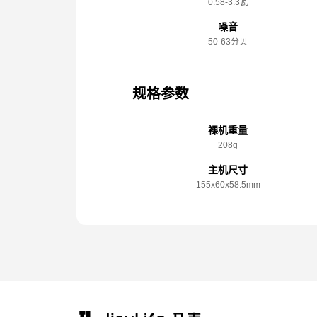
0.58-3.3瓦
噪音
50-63分贝
规格参数
裸机重量
208g
主机尺寸
155x️60x️58.5mm