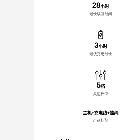
28
小时
最长续航时间
3
小时
最快充电时长
5
档
风速档位
主机+充电线+挂绳
产品标配