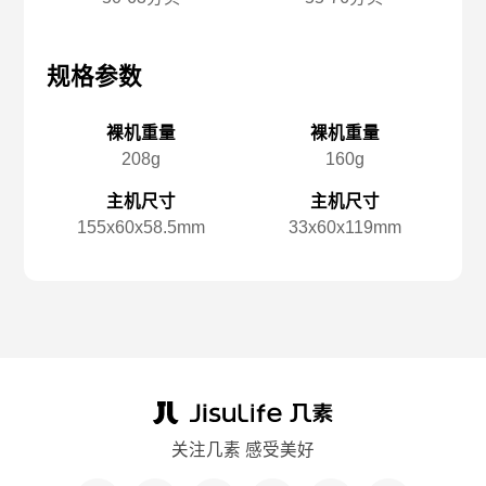
规格参数
规格参数
规
裸机重量
裸机重量
208g
160g
主机尺寸
主机尺寸
155x️60x️58.5mm
33x️60x️119mm
关注几素 感受美好