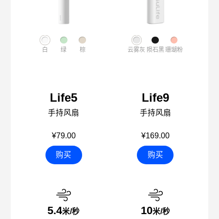
白
绿
棕
云雾灰
陨石黑
珊瑚粉
Life5
Life9
手持风扇
手持风扇
¥79.00
¥169.00
购买
购买
5.4
10
米/秒
米/秒