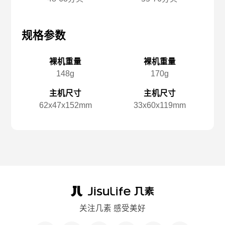
规格参数
规格参数
规
裸机重量
裸机重量
148g
170g
主机尺寸
主机尺寸
62x️47x️152mm
33x️60x️119mm
关注几素 感受美好