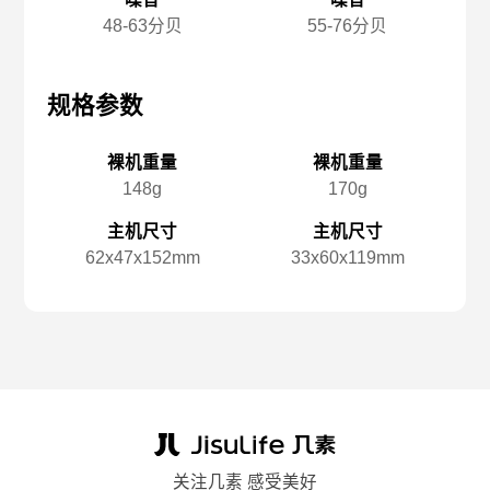
48-63分贝
55-76分贝
规格参数
规格参数
规
裸机重量
裸机重量
148g
170g
主机尺寸
主机尺寸
62x️47x️152mm
33x️60x️119mm
关注几素 感受美好