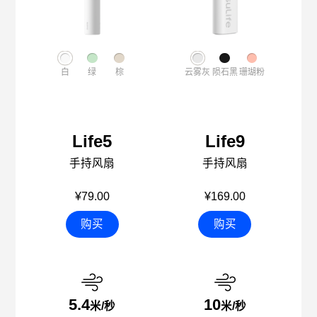
白
绿
棕
云雾灰
陨石黑
珊瑚粉
Life5
Life9
手持风扇
手持风扇
¥79.00
¥169.00
购买
购买
5.4
10
米/秒
米/秒