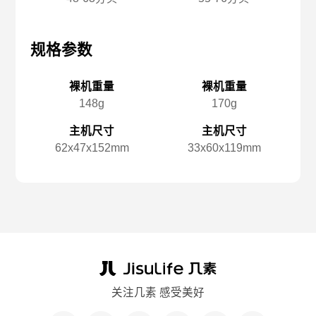
规格参数
规格参数
规
裸机重量
裸机重量
148g
170g
主机尺寸
主机尺寸
62x️47x️152mm
33x️60x️119mm
关注几素 感受美好