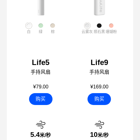
白
绿
棕
云雾灰
陨石黑
珊瑚粉
Life5
Life9
手持风扇
手持风扇
¥79.00
¥169.00
购买
购买
5.4
10
米/秒
米/秒