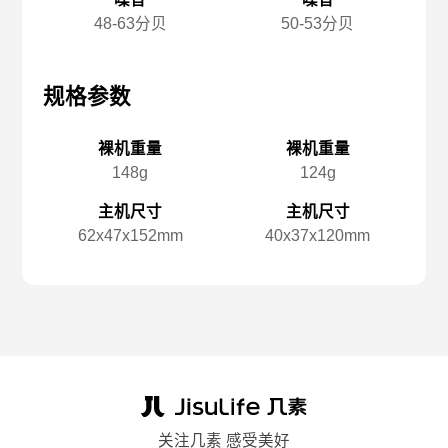
48-63分贝
50-53分贝
规格参数
规格参数
规
裸机重量
裸机重量
148g
124g
主机尺寸
主机尺寸
62x️47x️152mm
40x️37x️120mm
关注几素 感受美好