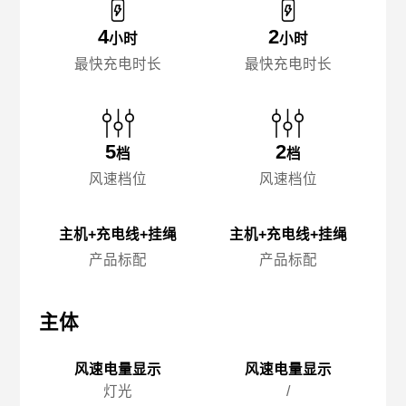
4
2
小时
小时
最快充电时长
最快充电时长
5
2
档
档
风速档位
风速档位
主机+充电线+挂绳
主机+充电线+挂绳
产品标配
产品标配
主体
主体
主
风速电量显示
风速电量显示
灯光
/