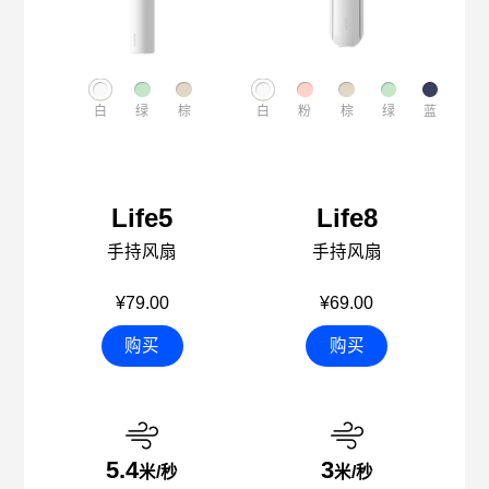
白
绿
棕
白
粉
棕
绿
蓝
Life5
Life8
手持风扇
手持风扇
¥79.00
¥69.00
购买
购买
5.4
3
米/秒
米/秒