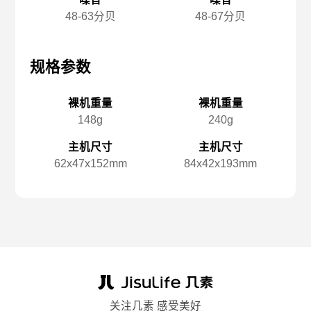
48-63分贝
48-67分贝
规格参数
规格参数
规
裸机重量
裸机重量
148g
240g
主机尺寸
主机尺寸
62x️47x️152mm
84x️42x️193mm
关注几素 感受美好