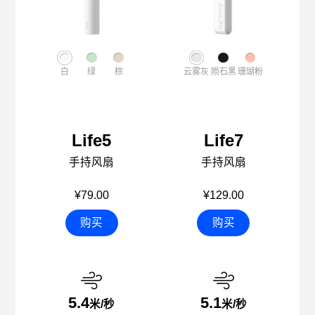
白
绿
棕
云雾灰
陨石黑
珊瑚粉
Life5
Life7
手持风扇
手持风扇
¥79.00
¥129.00
购买
购买
5.4
5.1
米/秒
米/秒