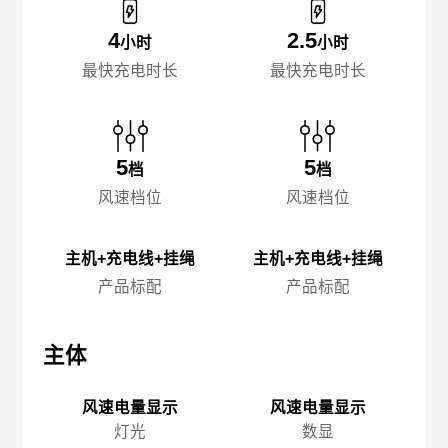
4
2.5
小时
小时
最快充电时长
最快充电时长
5
5
档
档
风速档位
风速档位
主机+充电线+挂绳
主机+充电线+挂绳
产品标配
产品标配
主体
主体
主
风速电量显示
风速电量显示
灯光
数显