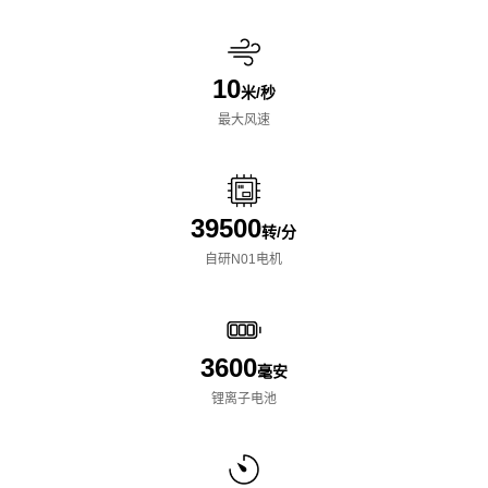
10
米/秒
最大风速
39500
转/分
自研N01电机
3600
毫安
锂离子电池