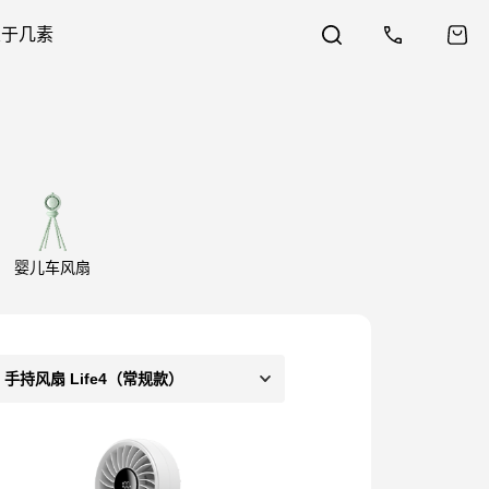
关于几素
婴儿车风扇
手持风扇 Life4（常规款）