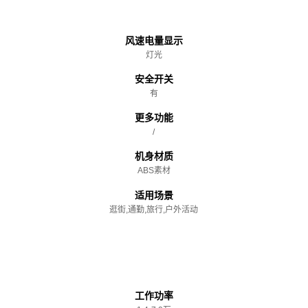
主体
风速电量显示
灯光
安全开关
有
更多功能
/
机身材质
ABS素材
适用场景
逛街,通勤,旅行,户外活动
性能参数
工作功率