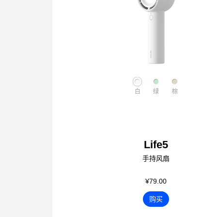
白
绿
棕
Life5
手持风扇
¥79.00
购买