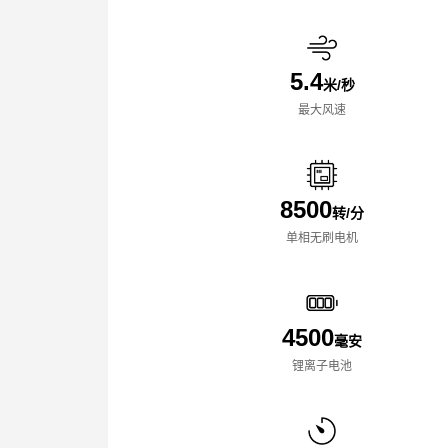
5.4
米/秒
最大风速
8500
转/分
单相无刷电机
4500
毫安
锂离子电池