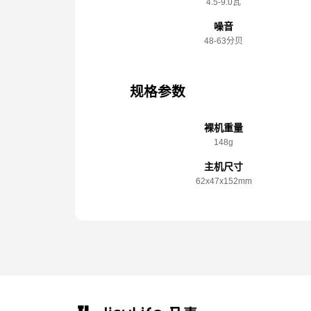
4.5-9.0瓦
噪音
48-63分贝
规格参数
裸机重量
148g
主机尺寸
62x️47x️152mm