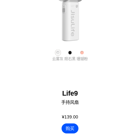
云雾灰
陨石黑
珊瑚粉
Life9
手持风扇
¥139.00
购买