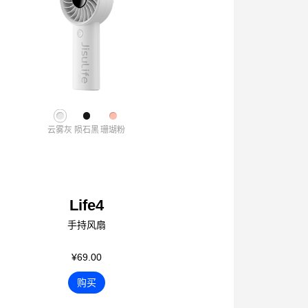
云雾灰
陨石黑
珊瑚粉
Life4
手持风扇
¥69.00
购买