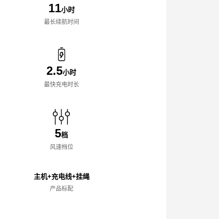
11
小时
最长续航时间
2.5
小时
最快充电时长
5
档
风速档位
主机+充电线+挂绳
产品标配