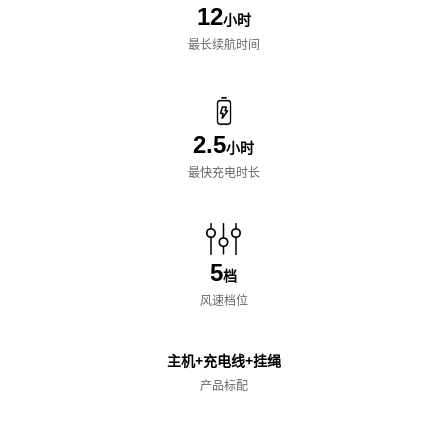
12
小时
最长续航时间
2.5
小时
最快充电时长
5
档
风速档位
主机+充电线+挂绳
产品标配