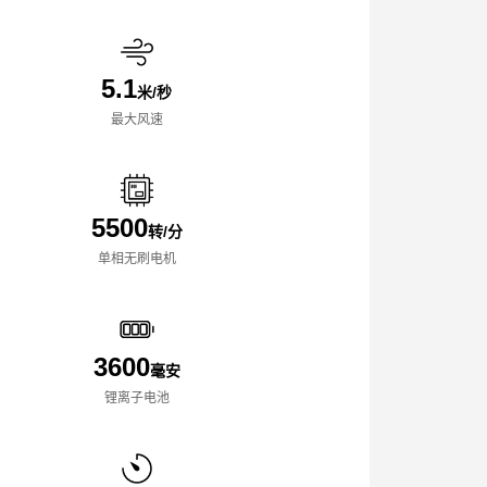
5.1
米/秒
最大风速
5500
转/分
单相无刷电机
3600
毫安
锂离子电池