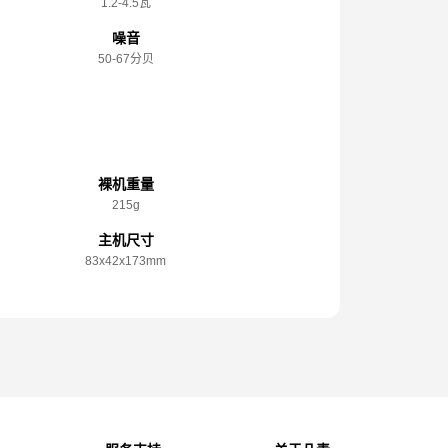
1.2-4.5瓦
噪音
50-67分贝
规格参数
裸机重量
215g
主机尺寸
83x️42x️173mm