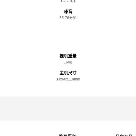
1.4-7.0瓦
噪音
55-76分贝
规格参数
裸机重量
160g
主机尺寸
33x️60x️119mm