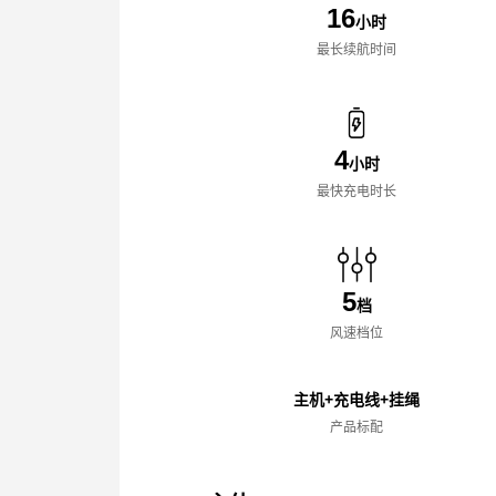
16
小时
最长续航时间
4
小时
最快充电时长
5
档
风速档位
主机+充电线+挂绳
产品标配